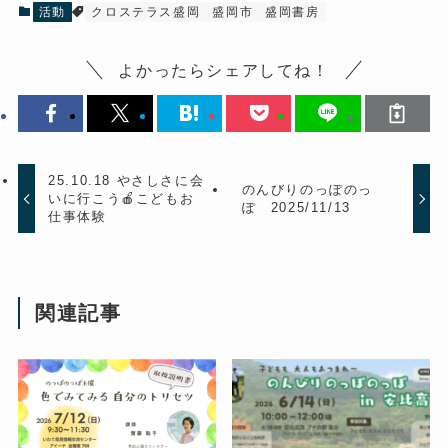
活動
クロステラス盛岡
盛岡市
盛岡書房
よかったらシェアしてね！
25.10.18 やさしさに会
のんびりのっぽのっ
いに行こう🍎こどもお
ぽ 2025/11/13
仕事体験
関連記事